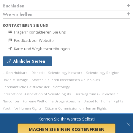
Buchladen
Wie wir helfen
KONTAKTIEREN SIE UNS
Fragen? Kontaktieren Sie uns
Feedback zur Website
Karte und Wegbeschreibungen
Ähnliche Seiten
L. Ron Hubbard
Dianetik
Scientology Network
Scientology Religion
David Miscavige
Starten Sie Ihren kostenlosen Online-Kurs
Ehrenamtliche Geistliche der Scientology
International Association of Scientologists
Der Weg zum Glücklichsein
Narconon
Für eine Welt ohne Drogenkonsum
United for Human Rights
Youth for Human Rights
Citizens Commission on Human Rights
Kennen Sie Ihr wahres Selbst!
© 2026
Church of Scientology Celebrity Centre International.
Alle Rechte
vorbehalten.
Datenschutzerklärung
•
Cookie-Erklärung
•
Nutzungsbedingungen
•
Rechtliche Informationen
MACHEN SIE EINEN KOSTENFREIEN