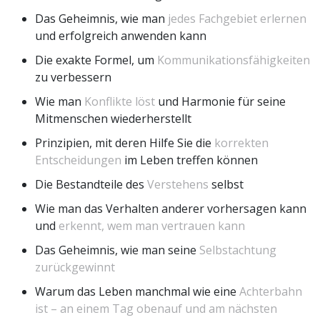
Das Geheimnis, wie man
jedes Fachgebiet erlernen
und erfolgreich anwenden kann
Die exakte Formel, um
Kommunikationsfähigkeiten
zu verbessern
Wie man
Konflikte löst
und Harmonie für seine
Mitmenschen wiederherstellt
Prinzipien, mit deren Hilfe Sie die
korrekten
Entscheidungen
im Leben treffen können
Die Bestandteile des
Verstehens
selbst
Wie man das Verhalten anderer vorhersagen kann
und
erkennt, wem man vertrauen kann
Das Geheimnis, wie man seine
Selbstachtung
zurückgewinnt
Warum das Leben manchmal wie eine
Achterbahn
ist – an einem Tag obenauf und am nächsten